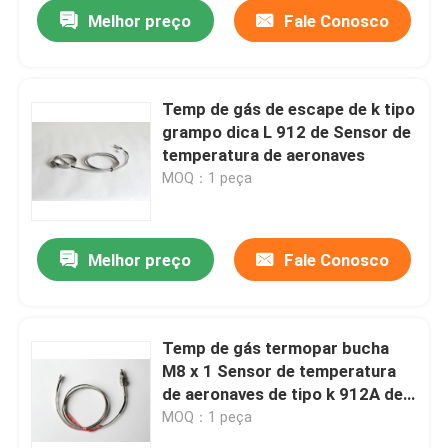
Melhor preço
Fale Conosco
Temp de gás de escape de k tipo
grampo dica L 912 de Sensor de
temperatura de aeronaves
MOQ：1 peça
Melhor preço
Fale Conosco
Casa
Temp de gás termopar bucha
M8 x 1 Sensor de temperatura
Produtos
de aeronaves de tipo k 912A de
escape
MOQ：1 peça
Sobre nós