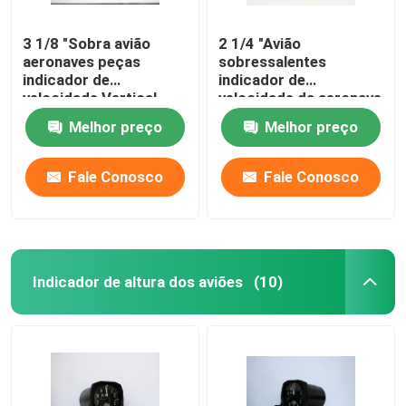
3 1/8 "Sobra avião
2 1/4 "Avião
aeronaves peças
sobressalentes
indicador de
indicador de
velocidade Vertical
velocidade da aeronave
Gauge BC-2A
BC Guages-6
Melhor preço
Melhor preço
Fale Conosco
Fale Conosco
Indicador de altura dos aviões
(10)