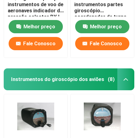
instrumentos de voo de
instrumentos partes
aeronaves indicador de
giroscópio
pressão colector BYJ-
coordenador de turno
5
Guages BZW-4B
Melhor preço
Melhor preço
Fale Conosco
Fale Conosco
Instrumentos do giroscópio dos aviões
(8)