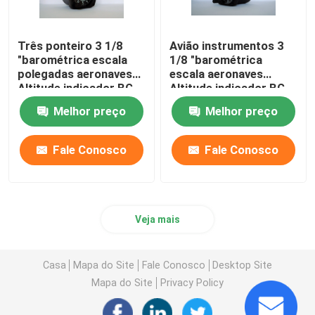
Três ponteiro 3 1/8
Avião instrumentos 3
"barométrica escala
1/8 "barométrica
polegadas aeronaves
escala aeronaves
Altitude indicador BG-
Altitude indicador BG-
3A
3A
Melhor preço
Melhor preço
Fale Conosco
Fale Conosco
Veja mais
Casa
Mapa do Site
Fale Conosco
Desktop Site
Mapa do Site
Privacy Policy