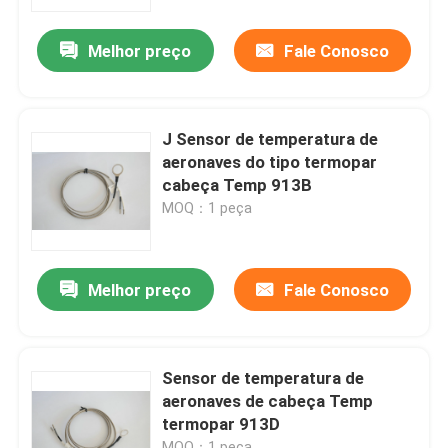
Melhor preço
Fale Conosco
Excursão da fábrica
Controle da qualidade
J Sensor de temperatura de
aeronaves do tipo termopar
Contacte-nos
cabeça Temp 913B
MOQ：1 peça
Peça umas citações
Melhor preço
Fale Conosco
Os aviões migram instrumentos
Instrumentos do giroscópio dos aviões
Sensor de temperatura de
aeronaves de cabeça Temp
termopar 913D
Os aviões proveem o painel
MOQ：1 peça