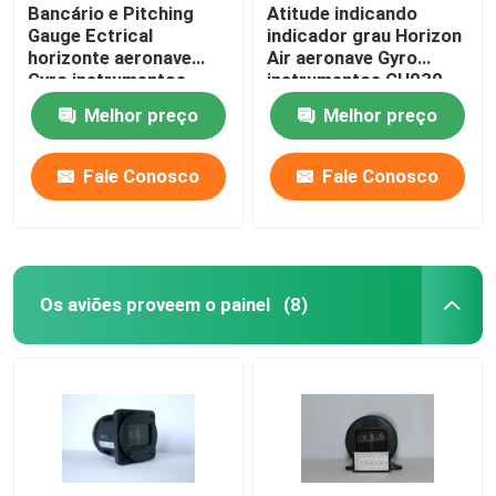
Bancário e Pitching
Atitude indicando
Gauge Ectrical
indicador grau Horizon
horizonte aeronave
Air aeronave Gyro
Gyro instrumentos
instrumentos GH030
GH025
Melhor preço
Melhor preço
Fale Conosco
Fale Conosco
Os aviões proveem o painel
(8)