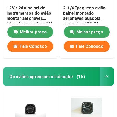
12V / 24V painel de
2-1/4 "pequeno avião
instrumentos do avião
painel montado
montar aeronaves
aeronaves bússola
bússola magnética CM-
magnética CM-24
13
Melhor preço
Melhor preço
Fale Conosco
Fale Conosco
Os aviões apressam o indicador
(16)