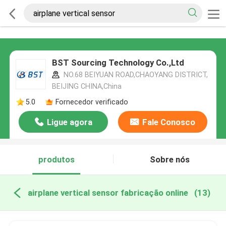
BST Sourcing Technology Co.,Ltd
NO.68 BEIYUAN ROAD,CHAOYANG DISTRICT,
BEIJING CHINA,China
5.0
Fornecedor verificado
Ligue agora
Fale Conosco
produtos
Sobre nós
airplane vertical sensor fabricação online
(13)