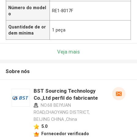
Número do model
RE1-8017F
o
Quantidade de or
1 peça
dem mínima
Veja mais
Sobre nós
BST Sourcing Technology
Co.,Ltd perfil do fabricante
NO.68 BEIYUAN
ROAD,CHAOYANG DISTRICT,
BEIJING CHINA ,China
5.0
Fornecedor verificado