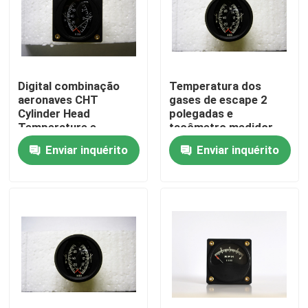
Excursão da fábrica
Controle da qualidade
Digital combinação
Temperatura dos
aeronaves CHT
gases de escape 2
Cylinder Head
polegadas e
Contacte-nos
Temperature e
tacômetro medidor,
tacômetro indicador
medidores de
Enviar inquérito
Enviar inquérito
RC2-8070F
combinação de
aeronaves RE1-8017F
Peça umas citações
Os aviões migram instrumentos
Instrumentos do giroscópio dos aviões
Os aviões proveem o painel