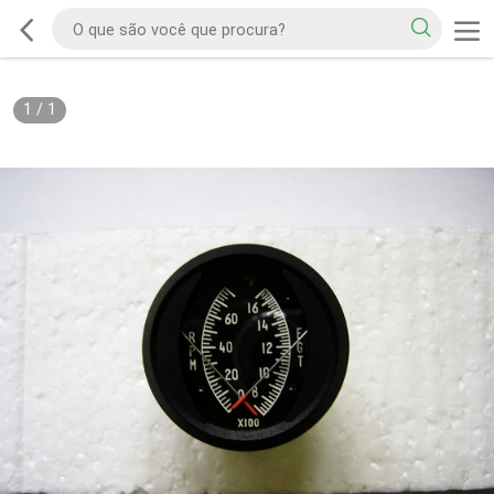
1
/
1