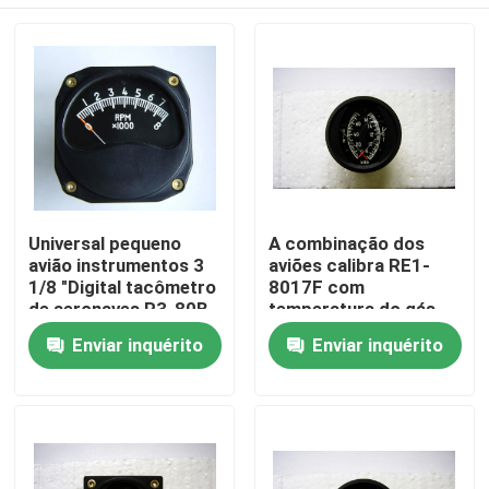
Universal pequeno
A combinação dos
avião instrumentos 3
aviões calibra RE1-
1/8 "Digital tacômetro
8017F com
de aeronaves R3-80B
temperatura do gás
de exaustão
Casa
Enviar inquérito
Enviar inquérito
Produtos
Sobre nós