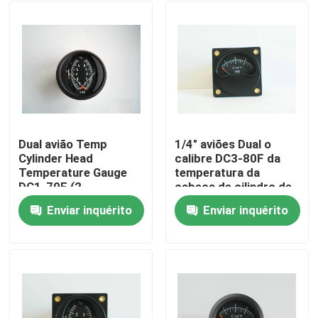
Dual avião Temp
1/4" aviões Dual o
Cylinder Head
calibre DC3-80F da
Temperature Gauge
temperatura da
DC1-70F (2
cabeça de cilindro de
polegadas)
CHT
Enviar inquérito
Enviar inquérito
Casa
Quem Somos
Contatos