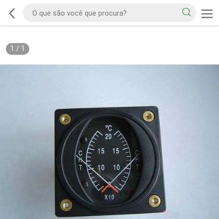
1
/
1