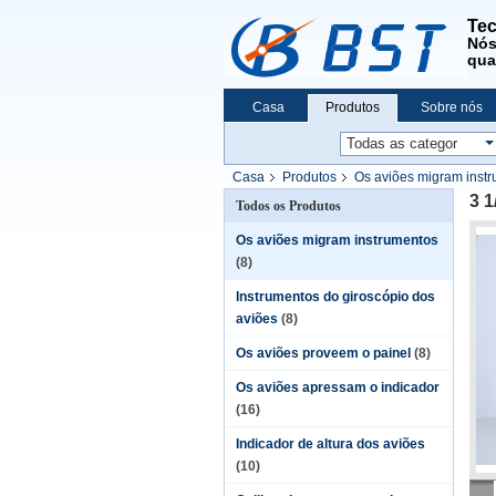
Tec
Nó
qua
Casa
Produtos
Sobre nós
Casa
Produtos
Os aviões migram inst
3 1
Todos os Produtos
Os aviões migram instrumentos
(8)
Instrumentos do giroscópio dos
aviões
(8)
Os aviões proveem o painel
(8)
Os aviões apressam o indicador
(16)
Indicador de altura dos aviões
(10)