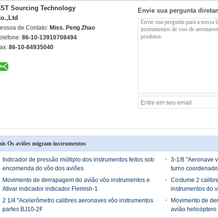
ST Sourcing Technology
Envie sua pergunta direta
o.,Ltd
essoa de Contato:
Miss. Peng Zhao
elefone:
86-10-13910708494
ax:
86-10-84935040
is Os aviões migram instrumentos
Indicador de pressão múltiplo dos instrumentos feitos sob
3-1/8 "Aeronave 
encomenda do vôo dos aviões
turno coordenad
Movimento de derrapagem do avião vôo instrumentos e
Costume 2 calibr
Ativar indicador indicador Flemish-1
instrumentos do 
2 1/4 "Acelerômetro calibres aeronaves vôo instrumentos
Movimento de der
partes BJ10-2F
avião helicóptero