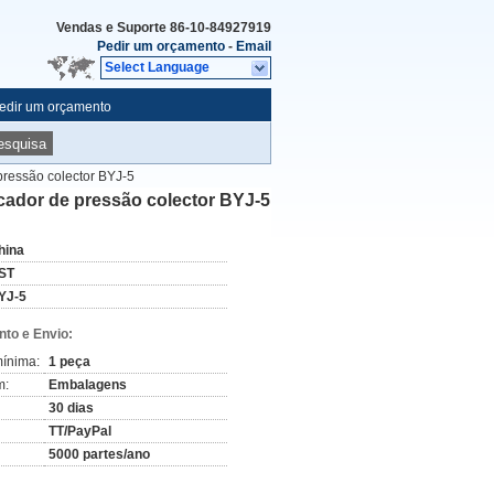
Vendas e Suporte
86-10-84927919
Pedir um orçamento
-
Email
Select Language
edir um orçamento
esquisa
pressão colector BYJ-5
icador de pressão colector BYJ-5
hina
ST
YJ-5
to e Envio:
ínima:
1 peça
m:
Embalagens
30 dias
TT/PayPal
5000 partes/ano