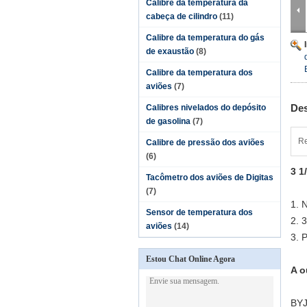
Calibre da temperatura da
cabeça de cilindro
(11)
Calibre da temperatura do gás
de exaustão
(8)
Calibre da temperatura dos
aviões
(7)
Des
Calibres nivelados do depósito
de gasolina
(7)
Re
Calibre de pressão dos aviões
(6)
3 1
Tacômetro dos aviões de Digitas
(7)
1.
N
Sensor de temperatura dos
2.
3
aviões
(14)
3.
Estou Chat Online Agora
A o
BYJ