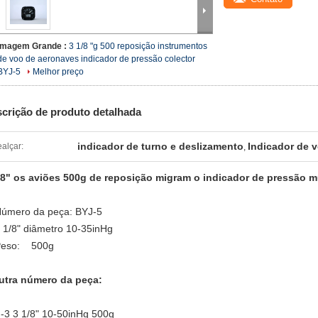
Imagem Grande :
3 1/8 "g 500 reposição instrumentos
de voo de aeronaves indicador de pressão colector
BYJ-5
Melhor preço
crição de produto detalhada
indicador de turno e deslizamento
Indicador de 
alçar:
,
/8" os aviões 500g de reposição migram o indicador de pressão m
úmero da peça: BYJ-5
 1/8" diâmetro 10-35inHg
Peso: 500g
utra número da peça:
-3 3 1/8" 10-50inHg 500g