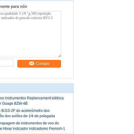
mente para nós
Contato
voo instrumentos Replancement elétrica
or Guage BZW-4B
e BJ10-2F do acelerómetro dos
vôo dos aviões de 1/4 de polegada
rapagem de instrumentos de voo do
 e Ativar indicador indicadores Flemish-1