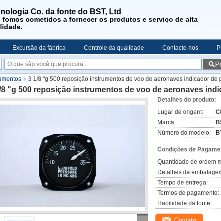
nologia Co. da fonte do BST, Ltd
s
fomos cometidos a fornecer os produtos e serviço de alta
lidade
.
Excursão da fábrica
Controle da qualidade
Contacte-nos
P
P
rumentos
3 1/8 "g 500 reposição instrumentos de voo de aeronaves indicador de 
/8 "g 500 reposição instrumentos de voo de aeronaves ind
Detalhes do produto:
Lugar de origem:
C
Marca:
B
Número do modelo:
B
Condições de Pagamen
Quantidade de ordem m
Detalhes da embalage
Tempo de entrega:
Termos de pagamento:
Habilidade da fonte:
Contato