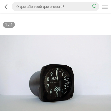
1
/
1