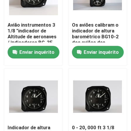
Produtos
Avião instrumentos 3
Os aviões calibram o
1/8 "indicador de
indicador de altura
Os aviões migram instrumentos
Altitude de aeronaves
barométrico BG10-2
/ indicadores BG-3E
dos aviões das
polegadas da escala
Enviar inquérito
Enviar inquérito
Instrumentos do giroscópio dos aviões
Os aviões proveem o painel
Os aviões apressam o indicador
Indicador de altura dos aviões
Indicador de altura
0 - 20, 000 ft 3 1/8
Calibre da temperatura da cabeça de cilindro